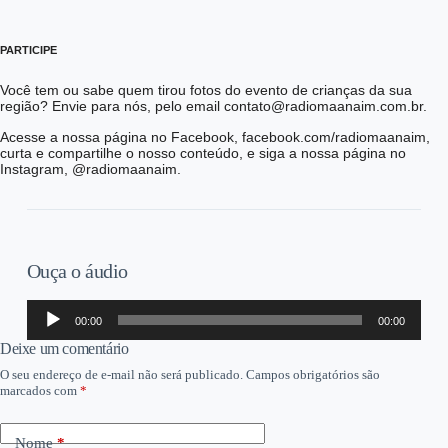
PARTICIPE
Você tem ou sabe quem tirou fotos do evento de crianças da sua
região? Envie para nós, pelo email contato@radiomaanaim.com.br.
Acesse a nossa página no Facebook, facebook.com/radiomaanaim,
curta e compartilhe o nosso conteúdo, e siga a nossa página no
Instagram, @radiomaanaim.
Ouça o áudio
Tocador
00:00
00:00
de
áudio
Deixe um comentário
O seu endereço de e-mail não será publicado.
Campos obrigatórios são
marcados com
*
Nome
*