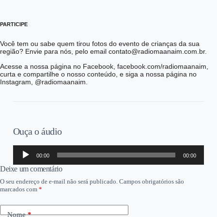
PARTICIPE
Você tem ou sabe quem tirou fotos do evento de crianças da sua
região? Envie para nós, pelo email contato@radiomaanaim.com.br.
Acesse a nossa página no Facebook, facebook.com/radiomaanaim,
curta e compartilhe o nosso conteúdo, e siga a nossa página no
Instagram, @radiomaanaim.
Ouça o áudio
Tocador
00:00
00:00
de
áudio
Deixe um comentário
O seu endereço de e-mail não será publicado.
Campos obrigatórios são
marcados com
*
Nome
*