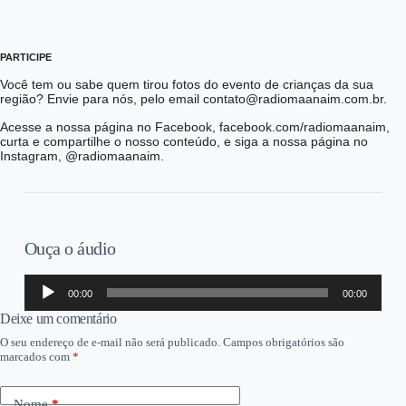
PARTICIPE
Você tem ou sabe quem tirou fotos do evento de crianças da sua
região? Envie para nós, pelo email contato@radiomaanaim.com.br.
Acesse a nossa página no Facebook, facebook.com/radiomaanaim,
curta e compartilhe o nosso conteúdo, e siga a nossa página no
Instagram, @radiomaanaim.
Ouça o áudio
Tocador
00:00
00:00
de
áudio
Deixe um comentário
O seu endereço de e-mail não será publicado.
Campos obrigatórios são
marcados com
*
Nome
*