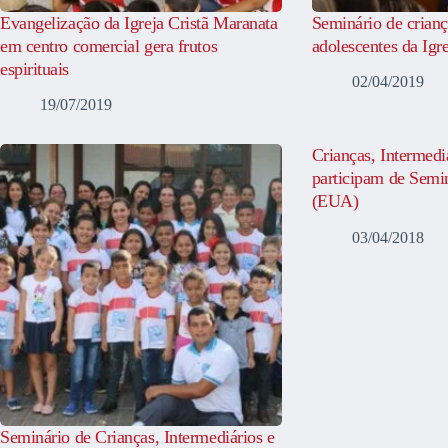
Evangelização da Igreja Cristã Maranata
Seminário de crianç
em centro comercial gera frutos
adolescentes da Igr
espirituais
02/04/2019
19/07/2019
Crianças, Intermedi
participam de Semi
(EUA)
03/04/2018
Seminário de Crianças, Intermediários e