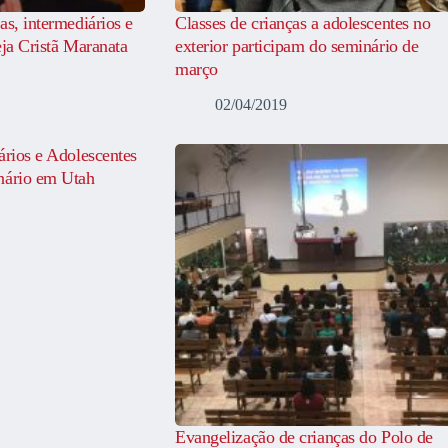
as, intermediários e
Classes de crianças a adolescentes no
eja Cristã Maranata
exterior participam do seminário de
março
02/04/2019
ários e Adolescentes
nário em Utah
Evangelização de crianças do Polo de