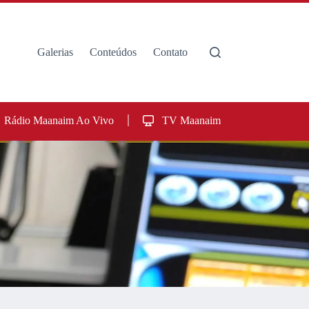
Galerias
Conteúdos
Contato
Rádio Maanaim Ao Vivo
TV Maanaim