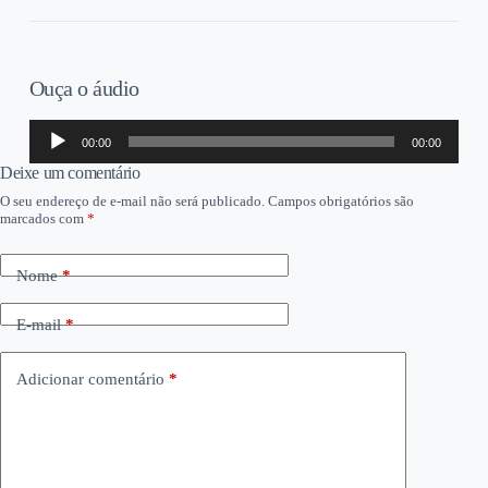
Ouça o áudio
Tocador
00:00
00:00
de
áudio
Deixe um comentário
O seu endereço de e-mail não será publicado.
Campos obrigatórios são
marcados com
*
Nome
*
E-mail
*
Adicionar comentário
*