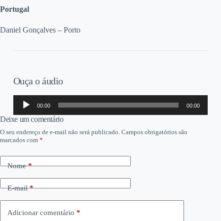
Portugal
Daniel Gonçalves – Porto
Ouça o áudio
Tocador
00:00
00:00
de
áudio
Deixe um comentário
O seu endereço de e-mail não será publicado.
Campos obrigatórios são
marcados com
*
Nome
*
E-mail
*
Adicionar comentário
*