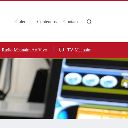
Galerias
Conteúdos
Contato
Rádio Maanaim Ao Vivo
TV Maanaim