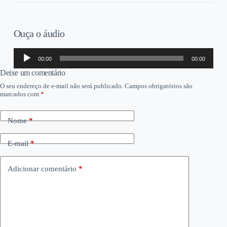
Ouça o áudio
Tocador
00:00
00:00
de
áudio
Deixe um comentário
O seu endereço de e-mail não será publicado.
Campos obrigatórios são
marcados com
*
Nome
*
E-mail
*
Adicionar comentário
*