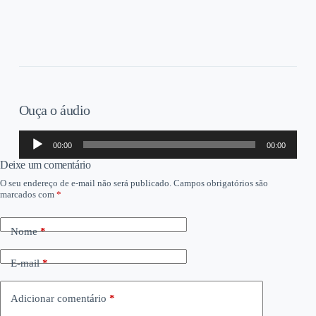
Ouça o áudio
Tocador
00:00
00:00
de
áudio
Deixe um comentário
O seu endereço de e-mail não será publicado.
Campos obrigatórios são
marcados com
*
Nome
*
E-mail
*
Adicionar comentário
*