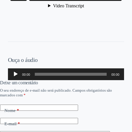
Ouça o áudio
Tocador
00:00
00:00
de
áudio
Deixe um comentário
O seu endereço de e-mail não será publicado.
Campos obrigatórios são
marcados com
*
Nome
*
E-mail
*