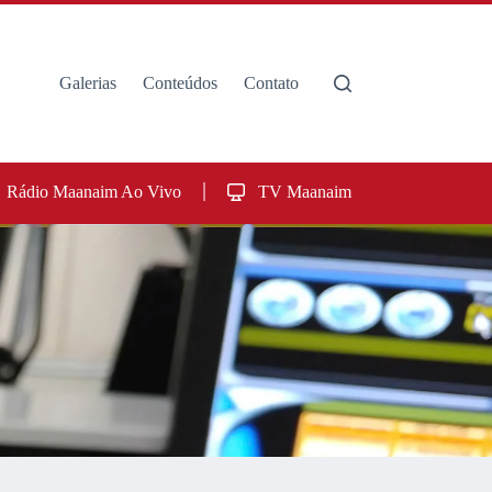
Galerias
Conteúdos
Contato
Rádio Maanaim Ao Vivo
TV Maanaim