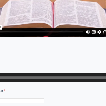
com
*