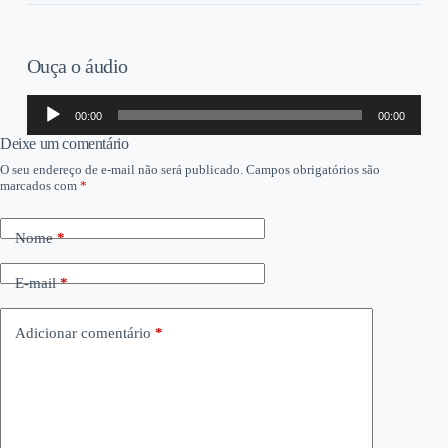
Ouça o áudio
Tocador
00:00
00:00
de
áudio
Deixe um comentário
O seu endereço de e-mail não será publicado.
Campos obrigatórios são
marcados com
*
Nome
*
E-mail
*
Adicionar comentário
*