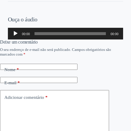
Ouça o áudio
Tocador
00:00
00:00
de
áudio
Deixe um comentário
O seu endereço de e-mail não será publicado.
Campos obrigatórios são
marcados com
*
Nome
*
E-mail
*
Adicionar comentário
*