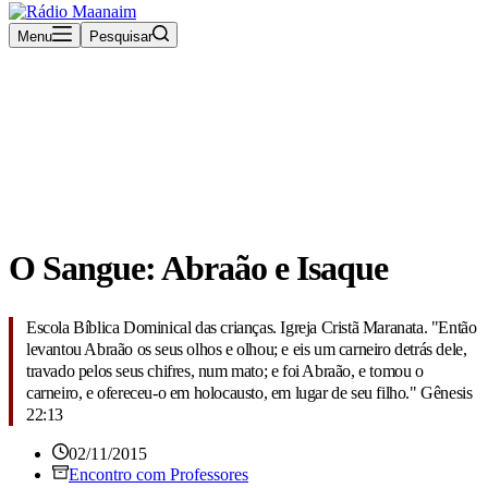
Menu
Pesquisar
Rádio Maanaim Ao Vivo
TV Maanaim
Blog
O Sangue: Abraão e Isaque
Escola Bíblica Dominical das crianças. Igreja Cristã Maranata.
"Então
levantou Abraão os seus olhos e olhou; e eis um carneiro detrás dele,
travado pelos seus chifres, num mato; e foi Abraão, e tomou o
carneiro, e ofereceu-o em holocausto, em lugar de seu filho." Gênesis
22:13
02/11/2015
Encontro com Professores