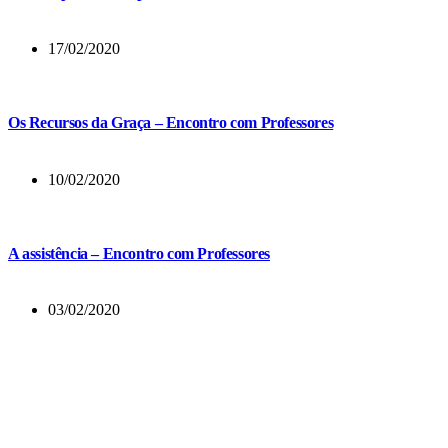
17/02/2020
Os Recursos da Graça – Encontro com Professores
10/02/2020
A assistência – Encontro com Professores
03/02/2020
E muitos dos que tinham crido vinham, confessando e publicando os
seus feitos.