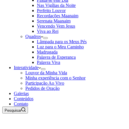
Finda-se este Dia
Nas Vigílias da Noite
Perfeito Louvor
Recordações Maanaim
Serenata Maanaim
Vencendo Vem Jesus
Viva ao Rei
Quadros
Lâmpada para os Meus Pés
Luz para o Meu Caminho
Madrugada
Palavra de Esperança
Palavra Viva
Interatividade
Louvor da Minha Vida
Minha experiência com o Senhor
Participação Ao Vivo
Pedidos de Oração
Galerias
Conteúdos
Contato
Pesquisar
06 de Agosto de 2026
Rádio Maanaim Ao Vivo
TV Maanaim