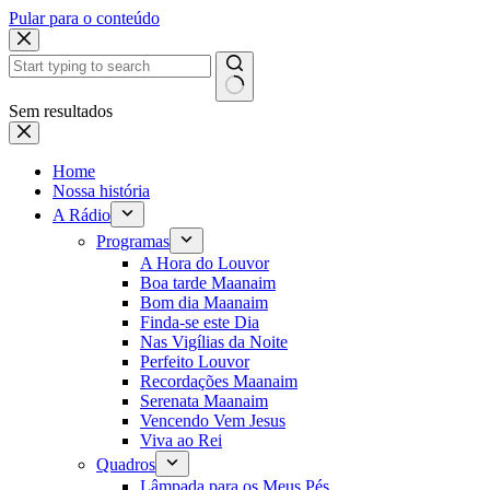
Pular para o conteúdo
Sem resultados
Home
Nossa história
A Rádio
Programas
A Hora do Louvor
Boa tarde Maanaim
Bom dia Maanaim
Finda-se este Dia
Nas Vigílias da Noite
Perfeito Louvor
Recordações Maanaim
Serenata Maanaim
Vencendo Vem Jesus
Viva ao Rei
Quadros
Lâmpada para os Meus Pés