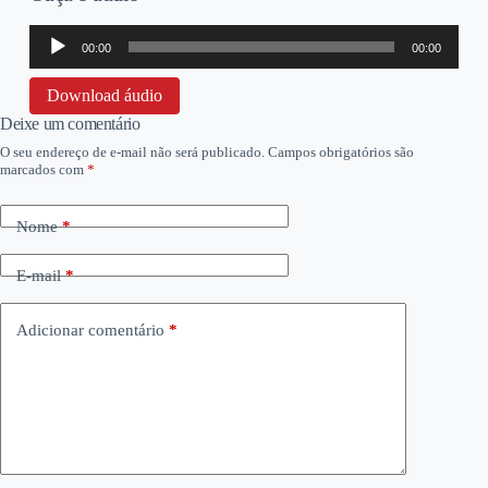
Tocador
00:00
00:00
de
áudio
Download áudio
Deixe um comentário
O seu endereço de e-mail não será publicado.
Campos obrigatórios são
marcados com
*
Nome
*
E-mail
*
Adicionar comentário
*