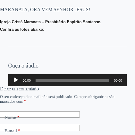
MARANATA, ORA VEM SENHOR JESUS!
Igreja Cristã Maranata – Presbitério Espírito Santense.
Confira as fotos abaixo:
Ouça o áudio
Tocador
00:00
00:00
de
áudio
Deixe um comentário
O seu endereço de e-mail não será publicado.
Campos obrigatórios são
marcados com
*
Nome
*
E-mail
*