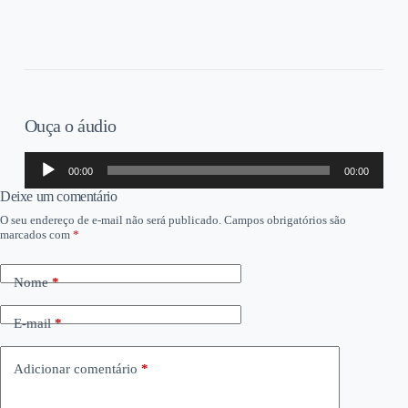
Ouça o áudio
Tocador
00:00
00:00
de
áudio
Deixe um comentário
O seu endereço de e-mail não será publicado.
Campos obrigatórios são
marcados com
*
Nome
*
E-mail
*
Adicionar comentário
*