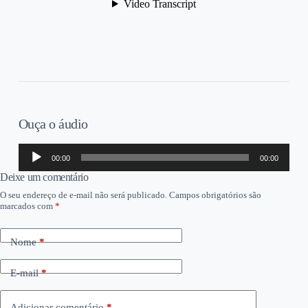
Ouça o áudio
Tocador
00:00
00:00
de
áudio
Deixe um comentário
O seu endereço de e-mail não será publicado.
Campos obrigatórios são
marcados com
*
Nome
*
E-mail
*
Adicionar comentário
*