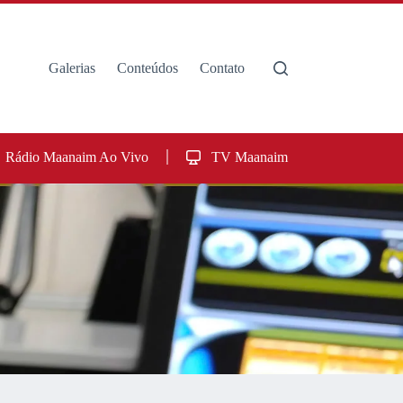
Galerias
Conteúdos
Contato
Rádio Maanaim Ao Vivo
TV Maanaim