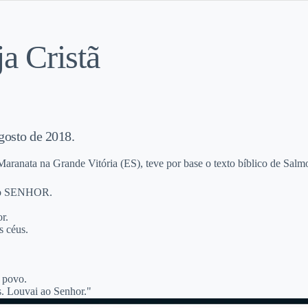
ja Cristã
gosto de 2018.
Maranata na Grande Vitória (ES), teve por base o texto bíblico de Salm
 do SENHOR.
r.
s céus.
u povo.
os. Louvai ao Senhor."