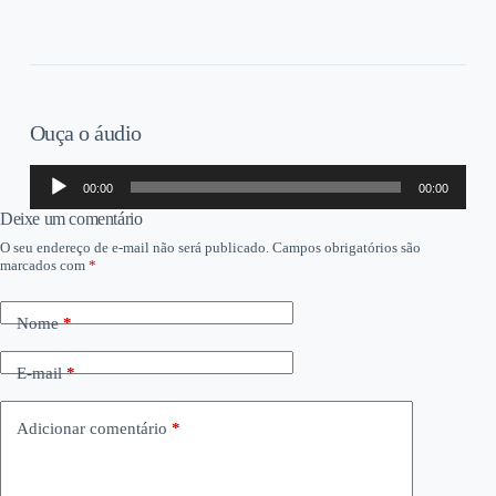
Ouça o áudio
Tocador
00:00
00:00
de
áudio
Deixe um comentário
O seu endereço de e-mail não será publicado.
Campos obrigatórios são
marcados com
*
Nome
*
E-mail
*
Adicionar comentário
*