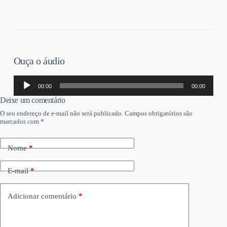
Ouça o áudio
Tocador
00:00
00:00
de
áudio
Deixe um comentário
O seu endereço de e-mail não será publicado.
Campos obrigatórios são
marcados com
*
Nome
*
E-mail
*
Adicionar comentário
*