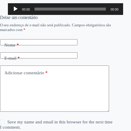
Tocador
00:00
00:00
de
áudio
Deixe um comentário
O seu endereço de e-mail não será publicado.
Campos obrigatórios são
marcados com
*
Nome
*
E-mail
*
Adicionar comentário
*
Save my name and email in this browser for the next time
I comment.