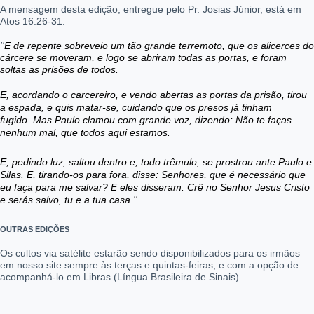
A mensagem desta edição, entregue pelo Pr. Josias Júnior, está em
Atos 16:26-31:
''
E de repente sobreveio um tão grande terremoto, que os alicerces do
cárcere se moveram, e logo se abriram todas as portas, e foram
soltas as prisões de todos.
E, acordando o carcereiro, e vendo abertas as portas da prisão, tirou
a espada, e quis matar-se, cuidando que os presos já tinham
fugido.
Mas Paulo clamou com grande voz, dizendo: Não te faças
nenhum mal, que todos aqui estamos.
E, pedindo luz, saltou dentro e, todo trêmulo, se prostrou ante Paulo e
Silas.
E, tirando-os para fora, disse: Senhores, que é necessário que
eu faça para me salvar?
E eles disseram: Crê no Senhor Jesus Cristo
e serás salvo, tu e a tua casa.''
OUTRAS EDIÇÕES
Os cultos via satélite estarão sendo disponibilizados para os irmãos
em nosso site sempre às terças e quintas-feiras, e com a opção de
acompanhá-lo em Libras (Língua Brasileira de Sinais).