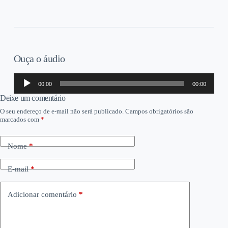
Ouça o áudio
Tocador
00:00
00:00
de
áudio
Deixe um comentário
O seu endereço de e-mail não será publicado.
Campos obrigatórios são
marcados com
*
Nome
*
E-mail
*
Adicionar comentário
*