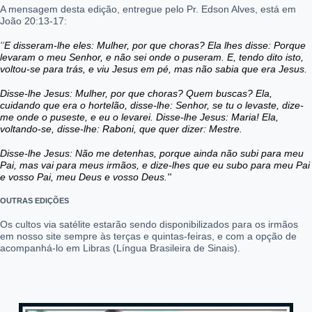
A mensagem desta edição, entregue pelo Pr. Edson Alves, está em
João 20:13-17:
''
E disseram-lhe eles: Mulher, por que choras? Ela lhes disse: Porque
levaram o meu Senhor, e não sei onde o puseram.
E, tendo dito isto,
voltou-se para trás, e viu Jesus em pé, mas não sabia que era Jesus.
Disse-lhe Jesus: Mulher, por que choras? Quem buscas? Ela,
cuidando que era o hortelão, disse-lhe: Senhor, se tu o levaste, dize-
me onde o puseste, e eu o levarei.
Disse-lhe Jesus: Maria! Ela,
voltando-se, disse-lhe: Raboni, que quer dizer: Mestre.
Disse-lhe Jesus: Não me detenhas, porque ainda não subi para meu
Pai, mas vai para meus irmãos, e dize-lhes que eu subo para meu Pai
e vosso Pai, meu Deus e vosso Deus.''
OUTRAS EDIÇÕES
Os cultos via satélite estarão sendo disponibilizados para os irmãos
em nosso site sempre às terças e quintas-feiras, e com a opção de
acompanhá-lo em Libras (Língua Brasileira de Sinais).