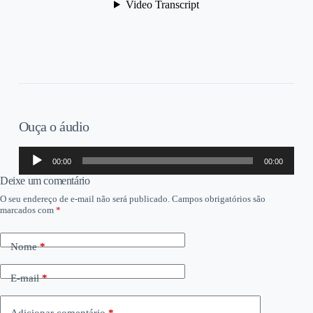
Ouça o áudio
Tocador
00:00
00:00
de
áudio
Deixe um comentário
O seu endereço de e-mail não será publicado.
Campos obrigatórios são
marcados com
*
Nome
*
E-mail
*
Adicionar comentário
*