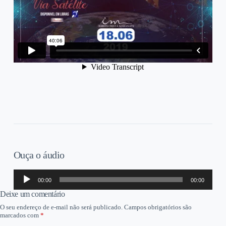
Ouça o áudio
Tocador
00:00
00:00
de
áudio
Deixe um comentário
O seu endereço de e-mail não será publicado.
Campos obrigatórios são
marcados com
*