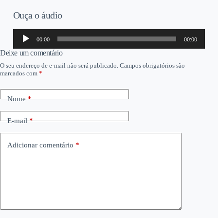
Ouça o áudio
Tocador
00:00
00:00
de
áudio
Deixe um comentário
O seu endereço de e-mail não será publicado.
Campos obrigatórios são
marcados com
*
Nome
*
E-mail
*
Adicionar comentário
*