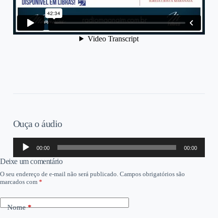
Ouça o áudio
Tocador
00:00
00:00
de
áudio
Deixe um comentário
O seu endereço de e-mail não será publicado.
Campos obrigatórios são
marcados com
*
Nome
*