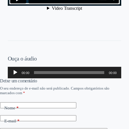
Ouça o áudio
Tocador
00:00
00:00
de
áudio
Deixe um comentário
O seu endereço de e-mail não será publicado.
Campos obrigatórios são
marcados com
*
Nome
*
E-mail
*