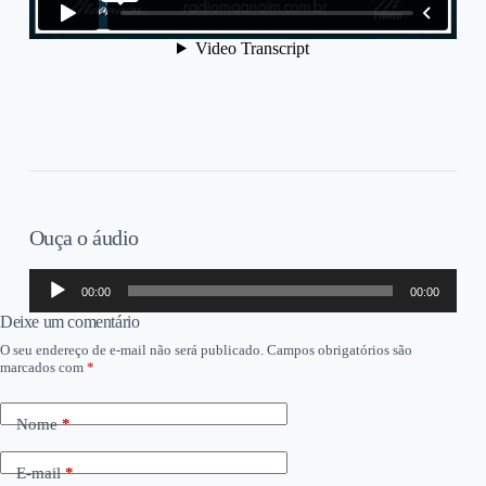
Ouça o áudio
Tocador
00:00
00:00
de
áudio
Deixe um comentário
O seu endereço de e-mail não será publicado.
Campos obrigatórios são
marcados com
*
Nome
*
E-mail
*