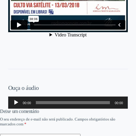
Ouça o áudio
Tocador
00:00
00:00
de
áudio
Deixe um comentário
O seu endereço de e-mail não será publicado.
Campos obrigatórios são
marcados com
*