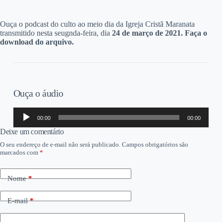
O
uça o podcast do culto ao meio dia da Igreja Cristã Maranata
transmitido nesta seugnda-feira, dia
24 de março de 2021. Faça o
download do arquivo.
Ouça o áudio
Tocador
00:00
00:00
de
áudio
Deixe um comentário
O seu endereço de e-mail não será publicado.
Campos obrigatórios são
marcados com
*
Nome
*
E-mail
*