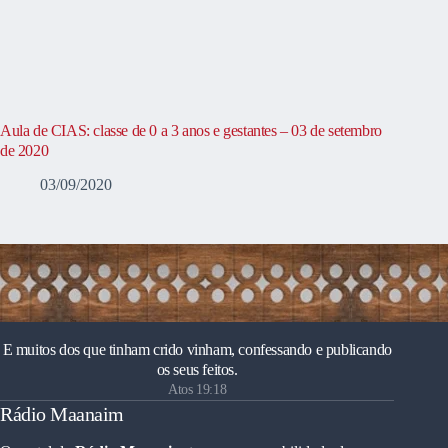
Aula de CIAS: classe de 0 a 3 anos e gestantes – 03 de setembro
de 2020
03/09/2020
E muitos dos que tinham crido vinham, confessando e publicando
os seus feitos.
Atos 19:18
Rádio Maanaim