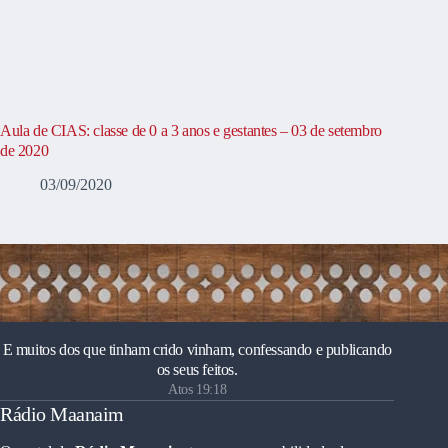
Aula de CIAS: classe de 0 a 3 anos e gestantes – 03 de setembro
de 2020
03/09/2020
E muitos dos que tinham crido vinham, confessando e publicando
os seus feitos.
Atos 19:18
Rádio Maanaim