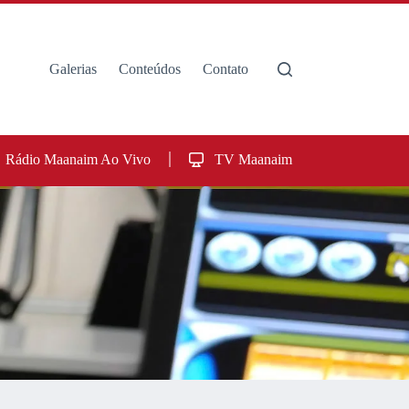
Galerias
Conteúdos
Contato
Rádio Maanaim Ao Vivo
TV Maanaim