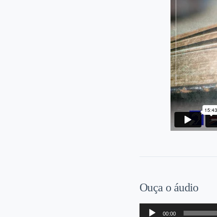
Ouça o áudio
Tocador
00:00
de