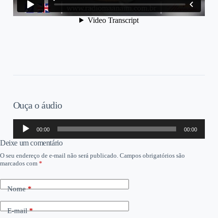
Ouça o áudio
Tocador
00:00
00:00
de
áudio
Deixe um comentário
O seu endereço de e-mail não será publicado.
Campos obrigatórios são
marcados com
*
Nome
*
E-mail
*