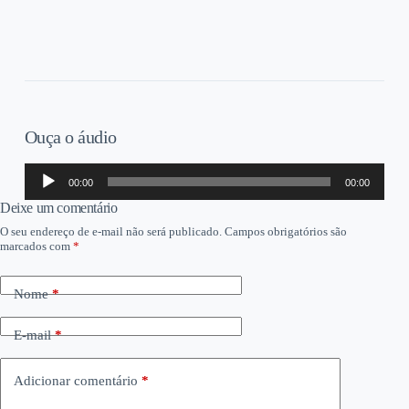
Ouça o áudio
Tocador
00:00
00:00
de
áudio
Deixe um comentário
O seu endereço de e-mail não será publicado.
Campos obrigatórios são
marcados com
*
Nome
*
E-mail
*
Adicionar comentário
*