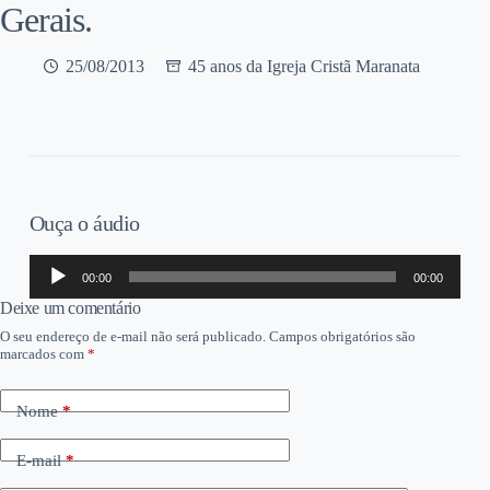
Gerais.
25/08/2013
45 anos da Igreja Cristã Maranata
Ouça o áudio
Tocador
00:00
00:00
de
áudio
Deixe um comentário
O seu endereço de e-mail não será publicado.
Campos obrigatórios são
marcados com
*
Nome
*
E-mail
*