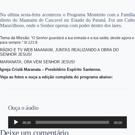
Na ultima sexta-feira aconteceu o Programa Momento com a Família
direto do Maanaim de Cascavel no Estado do Paraná. Foi um Culto
Maravilhoso, onde o Senhor operou com poder dentro dos lares.
Tema da Missão:
"O Senhor guardará a tua entrada e a tua saída, desde agora e
para sempre." Sl 121:8.
RÁDIO E TV WEB MAANAIM, JUNTAS REALIZANDO A OBRA DO
SENHOR JESUS!
MARANATA, ORA VEM SENHOR JESUS!
Igreja Cristã Maranata – Presbitério Espírito Santense.
Veja as fotos e ouça a edição completa do programa abaixo:
Ouça o áudio
Tocador
00:00
00:00
de
áudio
Deixe um comentário