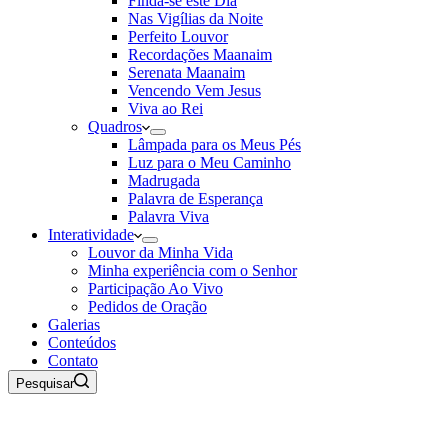
Finda-se este Dia
Nas Vigílias da Noite
Perfeito Louvor
Recordações Maanaim
Serenata Maanaim
Vencendo Vem Jesus
Viva ao Rei
Quadros
Lâmpada para os Meus Pés
Luz para o Meu Caminho
Madrugada
Palavra de Esperança
Palavra Viva
Interatividade
Louvor da Minha Vida
Minha experiência com o Senhor
Participação Ao Vivo
Pedidos de Oração
Galerias
Conteúdos
Contato
Pesquisar
09 de Agosto de 2026
Rádio Maanaim Ao Vivo
TV Maanaim