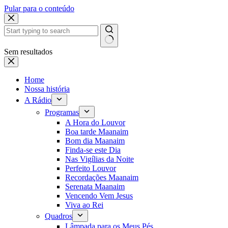
Pular para o conteúdo
Sem resultados
Home
Nossa história
A Rádio
Programas
A Hora do Louvor
Boa tarde Maanaim
Bom dia Maanaim
Finda-se este Dia
Nas Vigílias da Noite
Perfeito Louvor
Recordações Maanaim
Serenata Maanaim
Vencendo Vem Jesus
Viva ao Rei
Quadros
Lâmpada para os Meus Pés