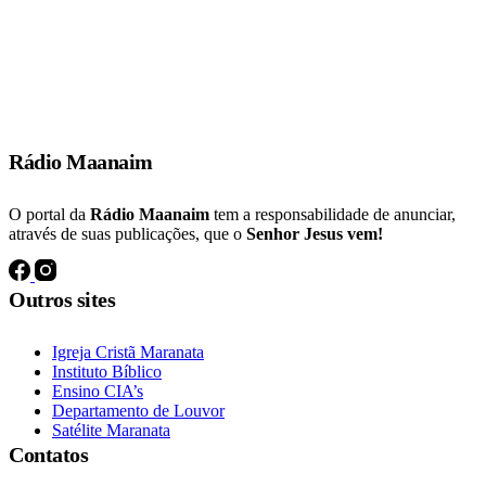
E muitos dos que tinham crido vinham, confessando e publicando os
seus feitos.
Atos 19:18
Rádio Maanaim
O portal da
Rádio Maanaim
tem a responsabilidade de anunciar,
através de suas publicações, que o
Senhor Jesus vem!
Outros sites
Igreja Cristã Maranata
Instituto Bíblico
Ensino CIA’s
Departamento de Louvor
Satélite Maranata
Contatos