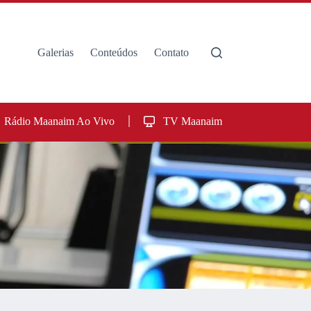
Galerias
Conteúdos
Contato
Rádio Maanaim Ao Vivo
TV Maanaim