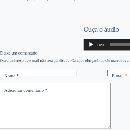
Ouça o áudio
Tocador
00:00
de
áudio
Deixe um comentário
O seu endereço de e-mail não será publicado.
Campos obrigatórios são marcados 
Nome
*
E-mail
*
Adicionar comentário
*