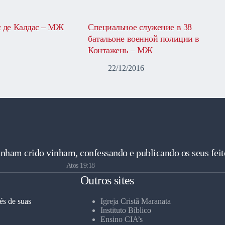
 де Калдас – МЖ
Специальное служение в 38
батальоне военной полиции в
Контажень – МЖ
22/12/2016
inham crido vinham, confessando e publicando os seus feit
Atos 19:18
Outros sites
és de suas
Igreja Cristã Maranata
Instituto Bíblico
Ensino CIA’s