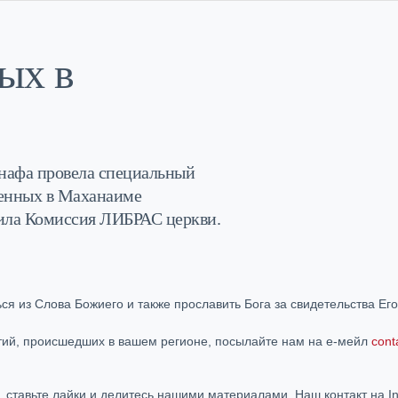
ых в
анафа провела специальный
шенных в Маханаиме
ила Комиссия ЛИБРАС церкви.
ся из Слова Божиего и также прославить Бога за свидетельства Ег
бытий, происшедших в вашем регионе, посылайте нам на е-мейл
cont
, ставьте лайки и делитесь нашими материалами. Наш контакт на I