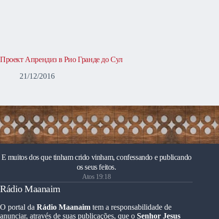
Проект Апрендиз в Рио Гранде до Сул
21/12/2016
E muitos dos que tinham crido vinham, confessando e publicando
os seus feitos.
Atos 19:18
Rádio Maanaim
O portal da
Rádio Maanaim
tem a responsabilidade de
anunciar, através de suas publicações, que o
Senhor Jesus