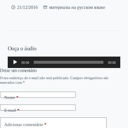
21/12/2016
материалы на русском языке
Ouça o áudio
Tocador
00:00
00:00
de
áudio
Deixe um comentário
O seu endereço de e-mail não será publicado.
Campos obrigatórios são
marcados com
*
Nome
*
E-mail
*
Adicionar comentário
*