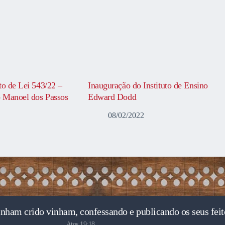
to de Lei 543/22 –
Inauguração do Instituto de Ensino
 Manoel dos Passos
Edward Dodd
08/02/2022
inham crido vinham, confessando e publicando os seus feit
Atos 19:18