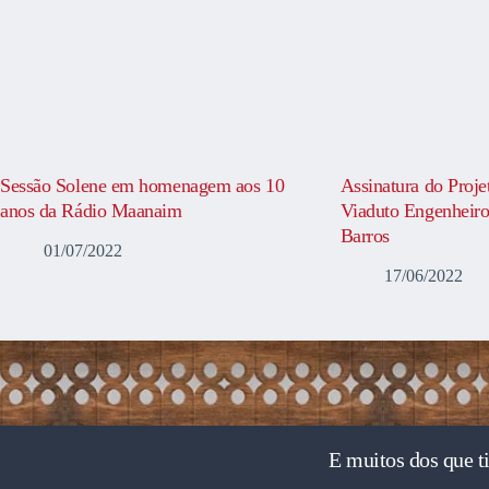
Sessão Solene em homenagem aos 10
Assinatura do Proje
anos da Rádio Maanaim
Viaduto Engenheiro
Barros
01/07/2022
17/06/2022
E muitos dos que t