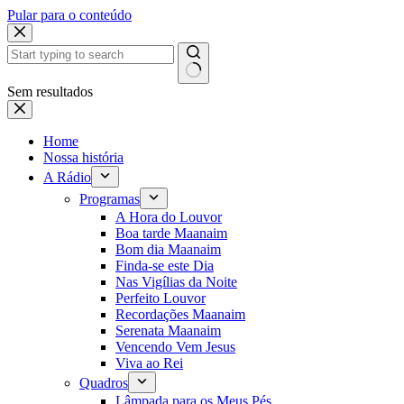
Pular para o conteúdo
Sem resultados
Home
Nossa história
A Rádio
Programas
A Hora do Louvor
Boa tarde Maanaim
Bom dia Maanaim
Finda-se este Dia
Nas Vigílias da Noite
Perfeito Louvor
Recordações Maanaim
Serenata Maanaim
Vencendo Vem Jesus
Viva ao Rei
Quadros
Lâmpada para os Meus Pés