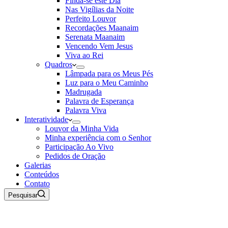
Finda-se este Dia
Nas Vigílias da Noite
Perfeito Louvor
Recordações Maanaim
Serenata Maanaim
Vencendo Vem Jesus
Viva ao Rei
Quadros
Lâmpada para os Meus Pés
Luz para o Meu Caminho
Madrugada
Palavra de Esperança
Palavra Viva
Interatividade
Louvor da Minha Vida
Minha experiência com o Senhor
Participação Ao Vivo
Pedidos de Oração
Galerias
Conteúdos
Contato
Pesquisar
08 de Agosto de 2026
Rádio Maanaim Ao Vivo
TV Maanaim