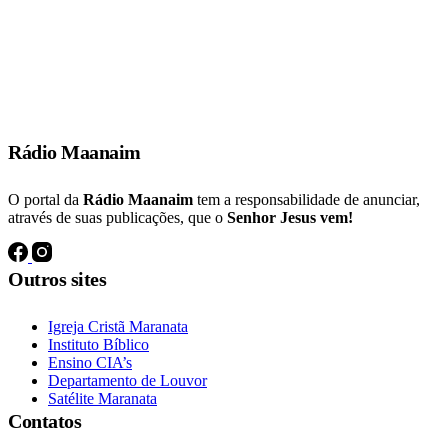
E muitos dos que tinham crido vinham, confessando e publicando os
seus feitos.
Atos 19:18
Rádio Maanaim
O portal da
Rádio Maanaim
tem a responsabilidade de anunciar,
através de suas publicações, que o
Senhor Jesus vem!
Outros sites
Igreja Cristã Maranata
Instituto Bíblico
Ensino CIA’s
Departamento de Louvor
Satélite Maranata
Contatos