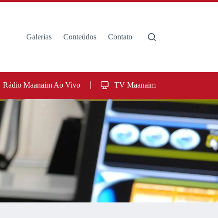
Galerias
Conteúdos
Contato
Rádio Maanaim Ao Vivo
TV Maanaim