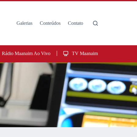
Galerias
Conteúdos
Contato
Rádio Maanaim Ao Vivo
TV Maanaim