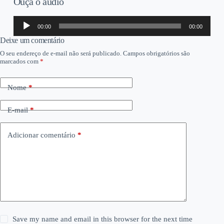
Ouça o áudio
Tocador
00:00
00:00
de
áudio
Deixe um comentário
O seu endereço de e-mail não será publicado.
Campos obrigatórios são
marcados com
*
Nome
*
E-mail
*
Adicionar comentário
*
Save my name and email in this browser for the next time