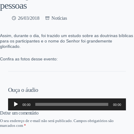
pessoas
26/03/2018
Notícias
Assim,
durante o dia,
foi trazido um estudo sobre as doutrinas bíblicas
para os participantes e o nome do Senhor foi grandemente
glorificado.
Confira as fotos desse evento:
Ouça o áudio
Tocador
00:00
00:00
de
áudio
Deixe um comentário
O seu endereço de e-mail não será publicado.
Campos obrigatórios são
marcados com
*