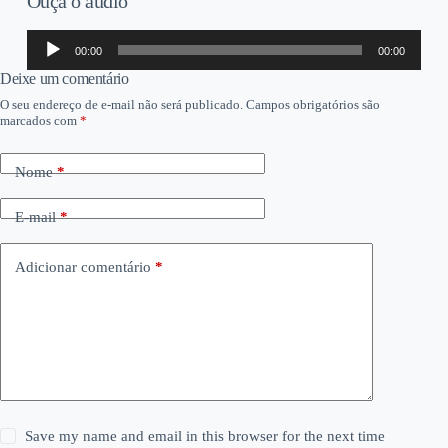
Ouça o áudio
Tocador
00:00
00:00
de
áudio
Deixe um comentário
O seu endereço de e-mail não será publicado.
Campos obrigatórios são
marcados com
*
Nome
*
E-mail
*
Adicionar comentário
*
Save my name and email in this browser for the next time