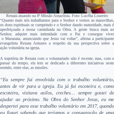
Renata atuando na 8ª Missão Amazônia. Foto: Lucélia Loureiro
“Quanto mais nós trabalhamos para o Senhor e vemos as maravilhas,
os dons espirituais se cumprindo e o Senhor dando maturidade, mais é
aperfeiçoada a nossa caminhada na Obra. A gente busca mais ao
Senhor, adquire mais intimidade com o Pai e consegue viver
o Maranata, anunciando que Jesus vai voltar”, afirma a participante
evangelista Renata Antunes a respeito da sua perspectiva sobre a
ação voluntária na igreja.
A trajetória de Renata com o voluntariado não é recente, mas, com o
passar do tempo, ela tem se dedicado a diferentes iniciativas neste
sentido, entre elas, as missões.
“Eu sempre fui envolvida com o trabalho voluntário,
antes de vir para a igreja. Eu já fui escoteira e, como
escoteira, visitava asilos, creches… sempre gostei de
ajudar ao próximo. Na Obra do Senhor Jesus, eu me
despertei para esse trabalho voluntário em 2017, quando
eu fiquei sabendo que teríamos a consagração de uma