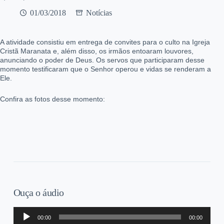
01/03/2018
Notícias
A atividade consistiu em entrega de convites para o culto na Igreja
Cristã Maranata e, além disso, os irmãos entoaram louvores,
anunciando o poder de Deus. Os servos que participaram desse
momento testificaram que o Senhor operou e vidas se renderam a
Ele.
Confira as fotos desse momento:
Ouça o áudio
Tocador
00:00
00:00
de